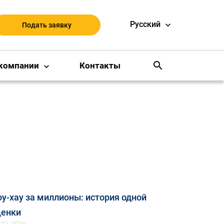
Русский
Подать заявку
search
компании
Контакты
у-хау за миллионы: история одной
ценки