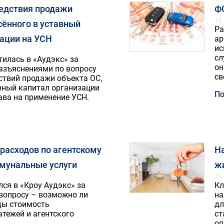
едствия продажи
Ф
16
сённого в уставный
Ра
зации на УСН
ар
ис
сл
илась в «Аудэкс» за
он
разъяснениями по вопросу
св
ствий продажи объекта ОС,
вный капитал организации
По
ава на применение УСН.
расходов по агентскому
Н
ммунальные услуги
жи
21
ся в «Кроу Аудэкс» за
Кл
 вопросу – возможно ли
на
ды стоимость
дл
тежей и агентского
ст
оп