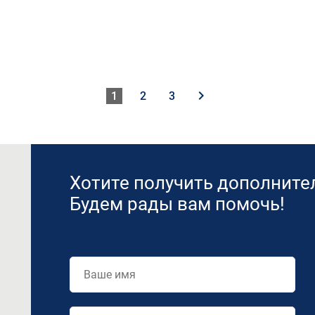
keyboard_arrow_right
1
2
3
Хотите получить дополнит
Будем рады вам помочь!