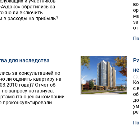
служащих и участников
во
«Аудэкс» обратились за
ор
ожно ли включить
ма
и в расходы на прибыль?
за
от
По
ва для наследства
Р
не
лись за консультацией по
09
о ли оценить квартиру на
Ко
03.2010 года)? Отчет об
с 
 по запросу нотариуса.
об
ртамента оценки компании
до
о проконсультировали
ум
ре
По