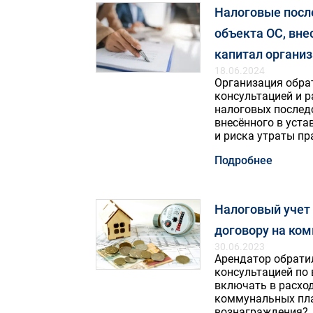
Налоговые посл
объекта ОС, вне
капитал органи
18.06.2024
Организация обрат
консультацией и 
налоговых послед
внесённого в уста
и риска утраты пр
Подробнее
Налоговый учет 
договору на ко
30.06.2023
Арендатор обратил
консультацией по
включать в расхо
коммунальных пла
вознаграждения?