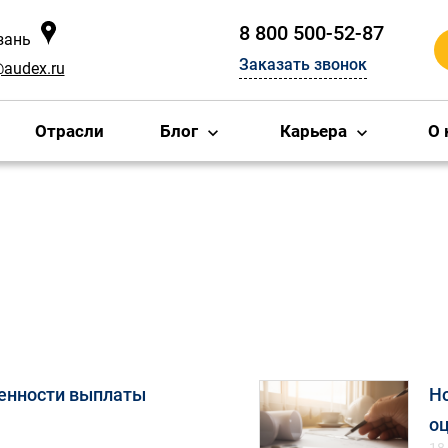
8 800 500-52-87
зань
Заказать звонок
@audex.ru
Отрасли
Блог
Карьера
О 
енности выплаты
Но
о