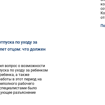
ко
со
Ко
от
По
тпуска по уходу за
 лет отцом: что должен
пил вопрос о возможности
уска по уходу за ребенком
 ребенка, а также
аботы в этот период на
неполного рабочего
специалистами было
дующее разъяснение