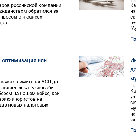
18
аров российской компании
Ка
ажданством обратился за
на
опросом о нюансах
ск
дов.
ру
"А
По
: оптимизация или
И
де
м
аемого лимита на УСН до
04
тавляет искать способы
Ка
ерем на нашем кейсе, как
уч
ерию и юристов на
се
здав новых налоговых
му
на
за
По