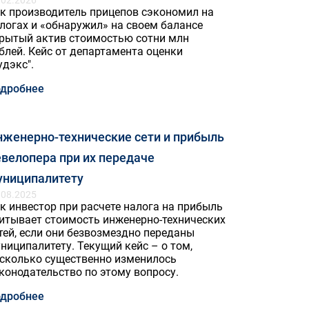
.02.2026
к производитель прицепов сэкономил на
логах и «обнаружил» на своем балансе
рытый актив стоимостью сотни млн
блей. Кейс от департамента оценки
удэкс".
дробнее
нженерно-технические сети и прибыль
велопера при их передаче
униципалитету
.08.2025
к инвестор при расчете налога на прибыль
итывает стоимость инженерно-технических
тей, если они безвозмездно переданы
ниципалитету. Текущий кейс – о том,
сколько существенно изменилось
конодательство по этому вопросу.
дробнее