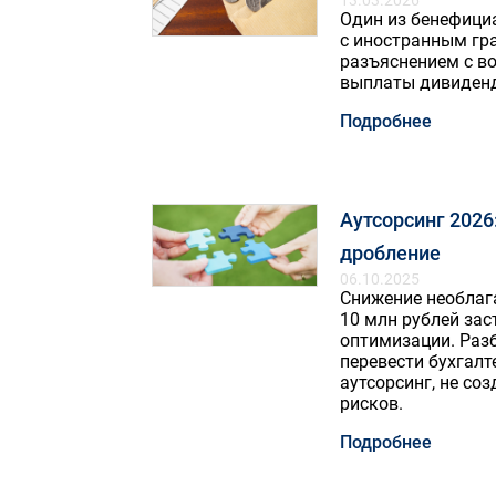
13.03.2026
Один из бенефици
с иностранным гр
разъяснением с в
выплаты дивиден
Подробнее
Аутсорсинг 2026
дробление
06.10.2025
Снижение необлаг
10 млн рублей зас
оптимизации. Разб
перевести бухгалт
аутсорсинг, не со
рисков.
Подробнее