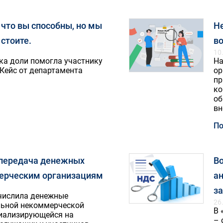
 что вы способны, но мы
Н
 стоите.
в
10
ка доли помогла участнику
На
 Кейс от департамента
ор
пр
ко
об
вн
По
передача денежных
В
ерческим организациям
а
з
числила денежные
26
льной некоммерческой
В 
циализирующейся на
– 