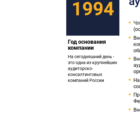
ау
1994
Чл
(о
Вн
Год основания
ко
компании
об
На сегодняшний день -
Вн
это одна из крупнейших
ау
аудиторско-
ор
консалтинговых
На
компаний России
со
Пр
Фе
Вн