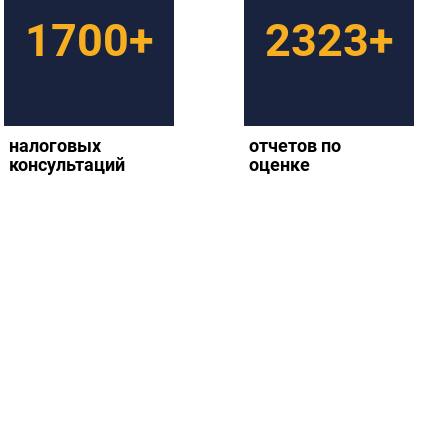
1700+
2323+
налоговых
отчетов по
консультаций
оценке