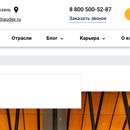
8 800 500-52-87
азань
Заказать звонок
o@audex.ru
Отрасли
Блог
Карьера
О к