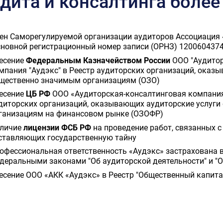
дита и консалтинга более
ен Саморегулируемой организации аудиторов Ассоциация
сновной регистрационный номер записи (ОРНЗ) 120060437
есение
Федеральным Казначейством России
ООО "Аудитор
мпания "Аудэкс" в Реестр аудиторских организаций, оказ
щественно значимым организациям (ОЗО)
есение
ЦБ РФ
ООО «Аудиторская-консалтинговая компания
диторских организаций, оказывающих аудиторские услуг
ганизациям на финансовом рынке (ОЗОФР)
личие
лицензии ФСБ РФ
на проведение работ, связанных с
ставляющих государственную тайну
офессиональная ответственность «Аудэкс» застрахована в
деральными законами "Об аудиторской деятельности" и "О
есение ООО «АКК «Аудэкс» в Реестр "Общественный капита