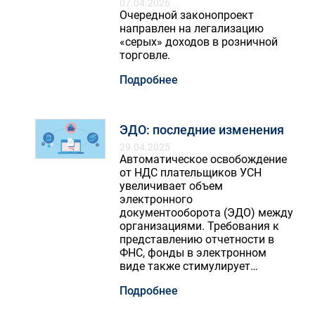
07.04.2026
Очередной законопроект
направлен на легализацию
«серых» доходов в розничной
торговле.
Подробнее
ЭДО: последние изменения
29.04.2025
Автоматическое освобождение
от НДС плательщиков УСН
увеличивает объем
электронного
документооборота (ЭДО) между
организациями. Требования к
представлению отчетности в
ФНС, фонды в электронном
виде также стимулирует
развитие межхозяйственного
Подробнее
ЭДО, рассмотрим эти
тенденции.