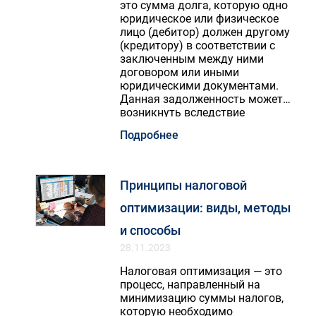
это сумма долга, которую одно
юридическое или физическое
лицо (дебитор) должен другому
(кредитору) в соответствии с
заключенным между ними
договором или иными
юридическими документами.
Данная задолженность может
возникнуть вследствие
неуплаты за поставку товаров
Подробнее
или оказание услуг.
Принципы налоговой
оптимизации: виды, методы
и способы
28.11.2023
Налоговая оптимизация — это
процесс, направленный на
минимизацию суммы налогов,
которую необходимо