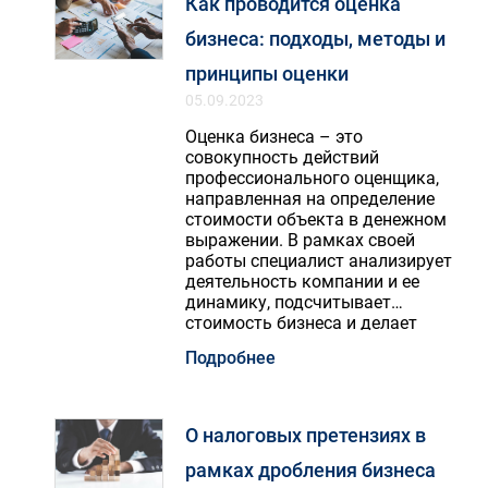
Как проводится оценка
бизнеса: подходы, методы и
принципы оценки
05.09.2023
Оценка бизнеса – это
совокупность действий
профессионального оценщика,
направленная на определение
стоимости объекта в денежном
выражении. В рамках своей
работы специалист анализирует
деятельность компании и ее
динамику, подсчитывает
стоимость бизнеса и делает
вывод о его позициях и
Подробнее
перспективах. Главным законом
в этой сфере является ФЗ №135
«Об оценочной деятельности в
РФ».
О налоговых претензиях в
рамках дробления бизнеса