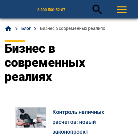
search
menu
8 800 500-52-87
home
Блог
Бизнес в современных реалиях
Бизнес в
современных
реалиях
Контроль наличных
расчетов: новый
законопроект