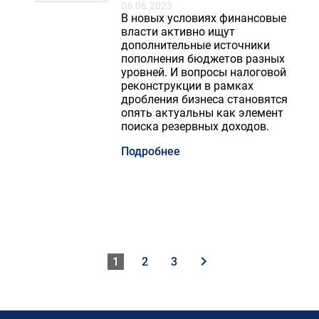
06.06.2023
В новых условиях финансовые
власти активно ищут
дополнительные источники
пополнения бюджетов разных
уровней. И вопросы налоговой
реконструкции в рамках
дробления бизнеса становятся
опять актуальны как элемент
поиска резервных доходов.
Подробнее
keyboard_arrow_right
1
2
3