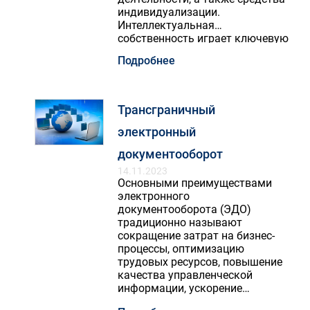
индивидуализации.
Интеллектуальная
собственность играет ключевую
роль в современном бизнесе,
Подробнее
особенно в инновационных
отраслях, где ценность
компании во многом
определяется ее уникальными
Трансграничный
разработками и ноу-хау.
электронный
документооборот
14.11.2023
Основными преимуществами
электронного
документооборота (ЭДО)
традиционно называют
сокращение затрат на бизнес-
процессы, оптимизацию
трудовых ресурсов, повышение
качества управленческой
информации, ускорение
оборачиваемости денежных