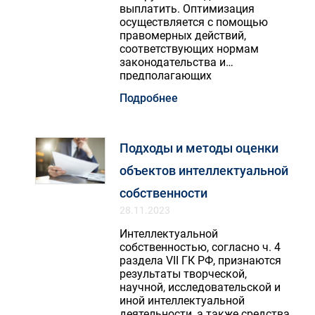
выплатить. Оптимизация
осуществляется с помощью
правомерных действий,
соответствующих нормам
законодательства и
предполагающих
использование налоговых
Подробнее
льгот.
Подходы и методы оценки
объектов интеллектуальной
собственности
28.11.2023
Интеллектуальной
собственностью, согласно ч. 4
раздела VII ГК РФ, признаются
результаты творческой,
научной, исследовательской и
иной интеллектуальной
деятельности, а также средства