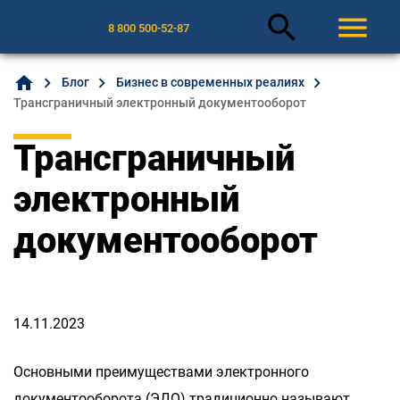
search
menu
8 800 500-52-87
home
Блог
Бизнес в современных реалиях
Трансграничный электронный документооборот
Трансграничный
электронный
документооборот
14.11.2023
Основными преимуществами электронного
документооборота (ЭДО) традиционно называют