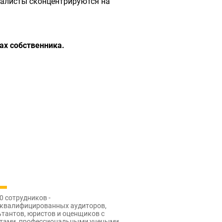
иалисты сконцентрируются на
ах собственника.
0 сотрудников -
квалифицированных аудиторов,
тантов, юристов и оценщиков с
атами, профессиональными учеными