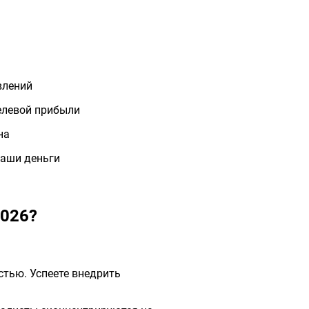
влений
елевой прибыли
на
ваши деньги
2026?
тью. Успеете внедрить