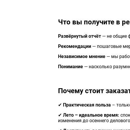
Что вы получите в ре
Развёрнутый отчёт
— не общие ф
Рекомендации
— пошаговые мер
Независимое мнени
е
— мы работ
Понимание
— насколько разумно
Почему стоит заказа
✔
Практическая польза
– только
✔
Лето – идеальное время:
спок
изменения до осеннего делового