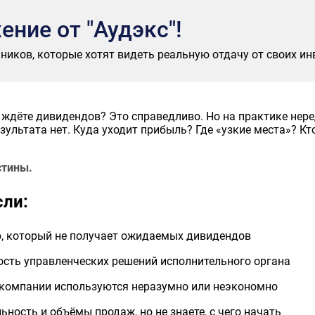
ние от "Аудэкс"!
иков, которые хотят видеть реальную отдачу от своих инве
 ждёте дивидендов? Это справедливо. Но на практике неред
зультата нет. Куда уходит прибыль? Где «узкие места»? К
стины.
сли:
р, который не получает ожидаемых дивидендов
ость управленческих решений исполнительного органа
ы компании используются неразумно или неэкономно
ность и объёмы продаж, но не знаете, с чего начать