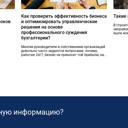
Как проверить эффективность бизнеса
Такие
роков
и оптимизировать управленческие
В строи
решения на основе
неправо
профессионального суждения
была иск
бухгалтерии?
результа
971 руб.
Многие руководители и собственники организаций
довольно часто задаются вопросами: почему,
работая 24/7, бизнес не приносит той прибыли, на
которую они рассчитывают? Как приспособиться к
работе в условиях глобальных международных
санкций и извлечь выгоды из сложившейся
ситуации?
ьную информацию?