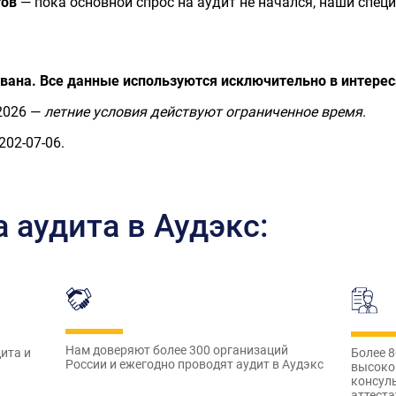
тов
— пока основной спрос на аудит не начался, наши спец
ана. Все данные используются исключительно в интерес
.2026 —
летние условия действуют ограниченное время
.
202-07-06.
аудита в Аудэкс:
Нам доверяют более 300 организаций
ита и
Более 8
России и ежегодно проводят аудит в Аудэкс
высоко
консуль
аттест