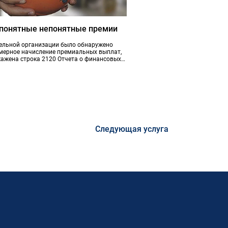
 понятные непонятные премии
тельной организации было обнаружено
мерное начисление премиальных выплат,
ажена строка 2120 Отчета о финансовых
тах за соответствующий период на 29 768
Следующая услуга