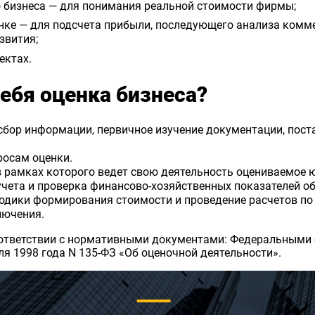
о бизнеса — для понимания реальной стоимости фирмы;
нке — для подсчета прибыли, последующего анализа комме
звития;
ектах.
ебя оценка бизнеса?
сбор информации, первичное изучение документации, поста
росам оценки.
в рамках которого ведет свою деятельность оцениваемое 
учета и проверка финансово-хозяйственных показателей об
одики формирования стоимости и проведение расчетов по
лючения.
оответствии с нормативными документами: Федеральными 
я 1998 года N 135-ФЗ «Об оценочной деятельности».