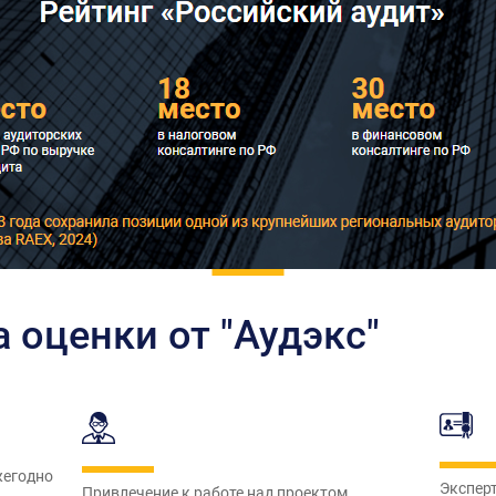
оценки от "Аудэкс"
жегодно
Экспер
Привлечение к работе над проектом