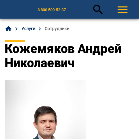
search
menu
8 800 500-52-87
home
Услуги
Сотрудники
Кожемяков Андрей
Николаевич